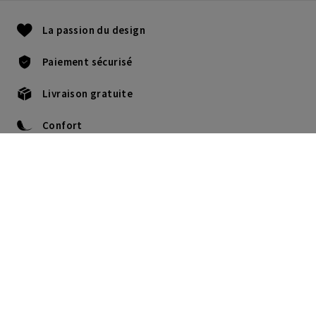
La passion du design
Paiement sécurisé
Livraison gratuite
Confort
+32 22735812
Lu-Je : 9H - 17:30H.
Ve : 9H -16H.