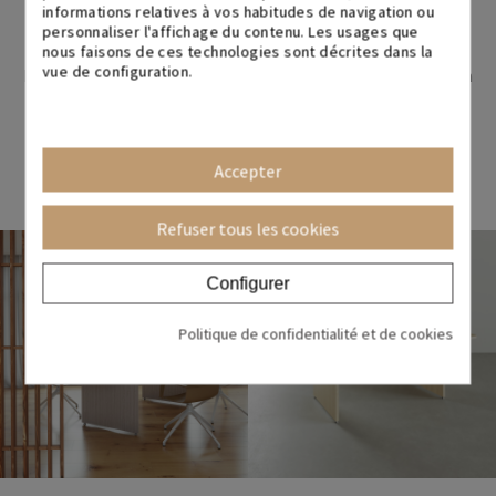
informations relatives à vos habitudes de navigation ou
personnaliser l'affichage du contenu. Les usages que
LE DESIGN EN TANT QUE MANTRA
nous faisons de ces technologies sont décrites dans la
vue de configuration.
Nous sommes la marque de meubles de bureau qui s’engage à
faire les choses différemment. Le design fait partie de notre
ADN comme activité créative visant à concevoir des objets
utiles et esthétiques. BIKKOM vous offre le meilleur design
Accepter
de mobilier de bureau avec un excellent rapport qualité/prix.
Refuser tous les cookies
Configurer
Politique de confidentialité et de cookies