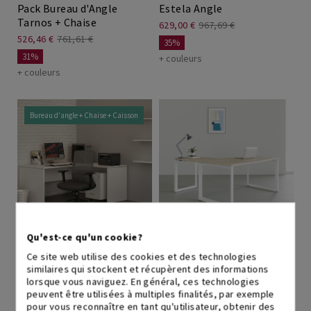
Pack Bureau d'Angle
Estela Angle
Tarnos + Chaise
629,00 €
967,69 €
526,46 €
761,61 €
35%
31%
+ couleurs
+ couleurs
Bureau d'angle + Chaise + Caisson
EXPÉDITION IMMÉDIATE
de 5 à 7 jours ouvrables
Qu'est-ce qu'un cookie?
Pack Bureau d'Angle
Regina Angle
Ce site web utilise des cookies et des technologies
Tarnos + Chaise + Caisson
699,00 €
1.075,38 €
similaires qui stockent et récupèrent des informations
655,53 €
960,18 €
lorsque vous naviguez. En général, ces technologies
35%
peuvent être utilisées à multiples finalités, par exemple
32%
+ couleurs
pour vous reconnaître en tant qu'utilisateur, obtenir des