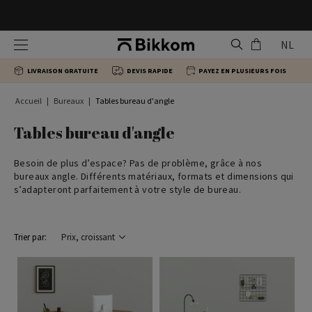
Chaises ergonomiques
Tables de bureau individuelles
Armoires de bureau
Banques d'accueil
NL
LIVRAISON GRATUITE
DEVIS RAPIDE
PAYEZ EN PLUSIEURS FOIS
Chaises de direction
Tables bureau d'angle
Caissons de bureau
Tables centrales
Accueil
Bureaux
Tables bureau d'angle
Chaises pour groupes
Tables de bureau multiplace
Tables bureau d'angle
Besoin de plus d’espace? Pas de problème, grâce à nos
Chaises visiteur
Tables de réunion
bureaux angle. Différents matériaux, formats et dimensions qui
s’adapteront parfaitement à votre style de bureau.
Chaises de formation
Tables pour groupes
Trier par:
Tabourets de bureau
Tables de direction
Tables hautes