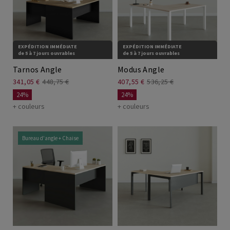
Tables élévatrices
EXPÉDITION IMMÉDIATE
EXPÉDITION IMMÉDIATE
de 5 à 7 jours ouvrables
de 5 à 7 jours ouvrables
Tarnos Angle
Modus Angle
341,05 €
448,75 €
407,55 €
536,25 €
24%
24%
+ couleurs
+ couleurs
Bureau d'angle + Chaise