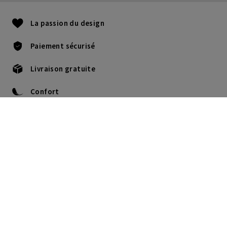
La passion du design
Paiement sécurisé
Livraison gratuite
Confort
+32 22735812
Lu-Je : 9H - 17:30H.
Ve : 9H -16H.