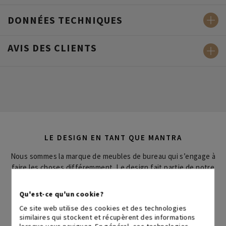
DONNÉES TECHNIQUES
AVIS DES CLIENTS
LE DESIGN EN TANT QUE MANTRA
Nous sommes la marque de meubles de bureau qui s’engage à
faire les choses différemment. Le design fait partie de notre
ADN comme activité créative visant à concevoir des objets
utiles et esthétiques. BIKKOM vous offre le meilleur design
Qu'est-ce qu'un cookie?
de mobilier de bureau avec un excellent rapport qualité/prix.
Ce site web utilise des cookies et des technologies
similaires qui stockent et récupèrent des informations
lorsque vous naviguez. En général, ces technologies