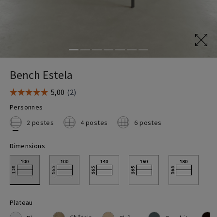
Tables élévatrices
Bench Estela
Personnes
2 postes
4 postes
6 postes
Dimensions
Plateau