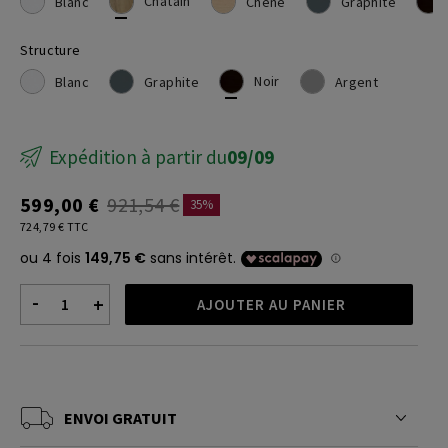
Châtain
Blanc
Chêne
Graphite
Structure
Noir
Blanc
Graphite
Argent
Expédition à partir du
09/09
599,00 €
921,54 €
35%
724,79 € TTC
-
+
AJOUTER AU PANIER
ENVOI GRATUIT