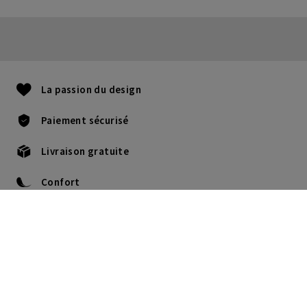
La passion du design
Paiement sécurisé
Livraison gratuite
Confort
+32 22735812