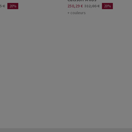
5 €
250,29 €
312,86 €
20%
20%
+ couleurs