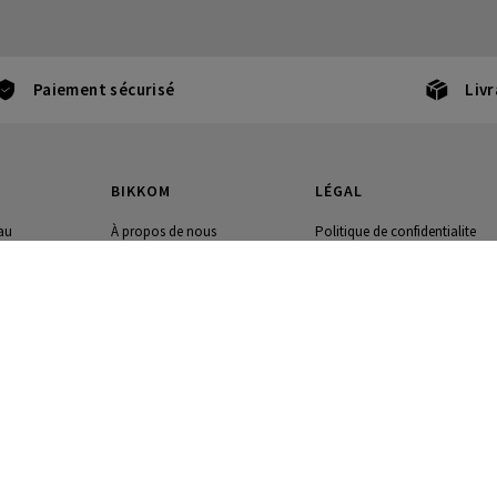
Paiement sécurisé
Livr
BIKKOM
LÉGAL
au
À propos de nous
Politique de confidentialite
s
Nous-contacter
Cookies
il
Conditions generales utilisati
g
Conditions generales utilisati
Livraison et retour
Paramètres des cookies