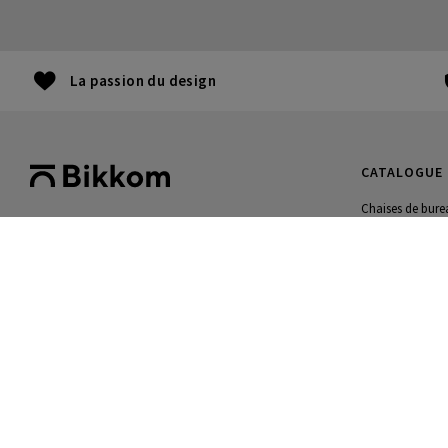
La passion du design
CATALOGUE
Chaises de bure
Bureaux et table
+32 22735812
Banques d’accue
Lu-Je : 9H - 17:30H.
Mobilier gamin
Ve : 9H -16H.
Black Friday