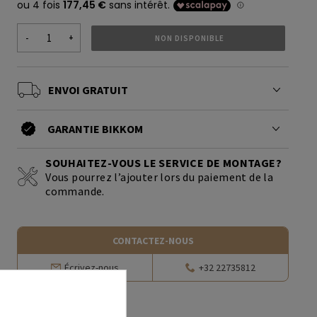
+
NON DISPONIBLE
-
ENVOI GRATUIT
GARANTIE BIKKOM
SOUHAITEZ-VOUS LE SERVICE DE MONTAGE?
Vous pourrez l’ajouter lors du paiement de la
commande.
CONTACTEZ-NOUS
Écrivez-nous
+32 22735812