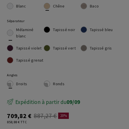
Blanc
Chêne
Baco
Séparateur
Mélaminé
Tapissé noir
Tapissé bleu
blanc
Tapissé violet
Tapissé vert
Tapissé gris
Tapissé grenat
Angles
Droits
Ronds
Expédition à partir du
09/09
709,82 €
887,27 €
20%
858,88 € TTC