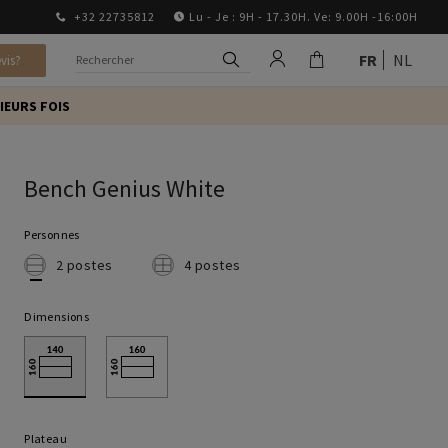
+32 22735812
Lu - Je : 9H - 17.30H. Ve: 9.00H -16:00H
FR
NL
vis?
IEURS FOIS
Bench Genius White
Personnes
2 postes
4 postes
Dimensions
Plateau