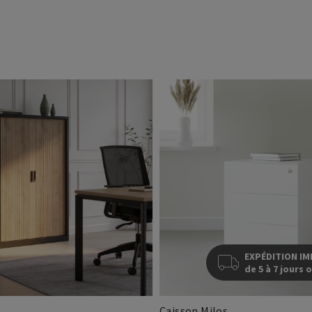
EXPÉDITION IM
de 5 à 7 jours 
Caisson Milos