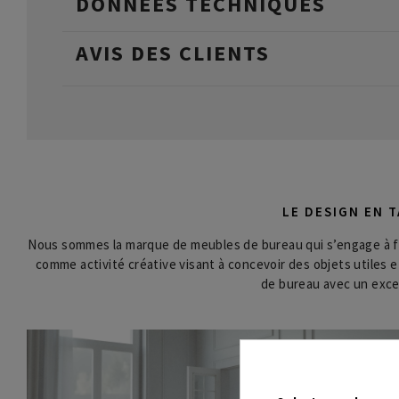
DONNÉES TECHNIQUES
AVIS DES CLIENTS
LE DESIGN EN 
Nous sommes la marque de meubles de bureau qui s’engage à fa
comme activité créative visant à concevoir des objets utiles 
de bureau avec un excel