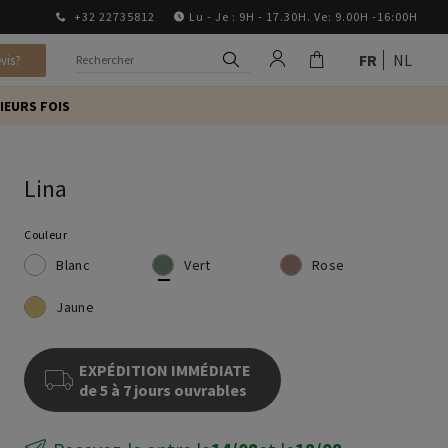
+32 22735812
Lu - Je : 9H - 17.30H. Ve: 9.00H -16:00H
FR
NL
vis?
IEURS FOIS
Lina
Couleur
Blanc
Vert
Rose
Jaune
EXPÉDITION IMMÉDIATE
de 5 à 7 jours ouvrables