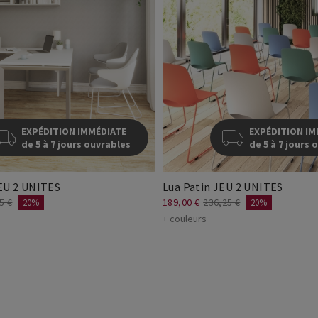
EXPÉDITION IMMÉDIATE
EXPÉDITION IM
de 5 à 7 jours ouvrables
de 5 à 7 jours 
JEU 2 UNITES
Lua Patin JEU 2 UNITES
5 €
189,00 €
236,25 €
20%
20%
+ couleurs