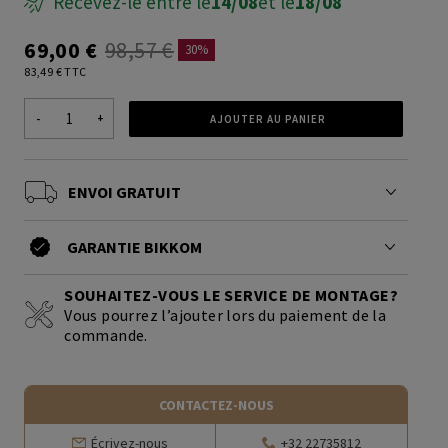
Recevez-le entre le
14/08
et le
18/08
69,00 €
98,57 €
30%
83,49 € TTC
+
AJOUTER AU PANIER
-
ENVOI GRATUIT
GARANTIE BIKKOM
SOUHAITEZ-VOUS LE SERVICE DE MONTAGE?
Vous pourrez l’ajouter lors du paiement de la
commande.
CONTACTEZ-NOUS
Écrivez-nous
+32 22735812