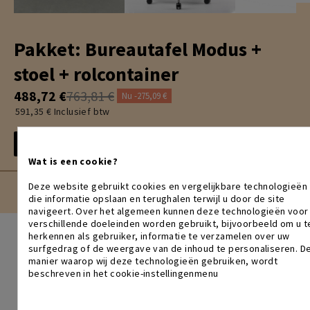
Pakket: Bureautafel Modus +
stoel + rolcontainer
488,72 €
763,81 €
Nu -275,09 €
591,35 € Inclusief btw
STEL JE PAKKET SAMEN
Wat is een cookie?
Deze website gebruikt cookies en vergelijkbare technologieën
die informatie opslaan en terughalen terwijl u door de site
navigeert. Over het algemeen kunnen deze technologieën voor
verschillende doeleinden worden gebruikt, bijvoorbeeld om u t
herkennen als gebruiker, informatie te verzamelen over uw
DESIGN ALS MANTRA
surfgedrag of de weergave van de inhoud te personaliseren. D
manier waarop wij deze technologieën gebruiken, wordt
Wij zijn een merk voor kantoormeubilair dat erop inzet om
beschreven in het cookie-instellingenmenu
dingen anders te doen. Design zit in ons DNA: de creatieve
kracht om objecten te ontwerpen die zowel functioneel als