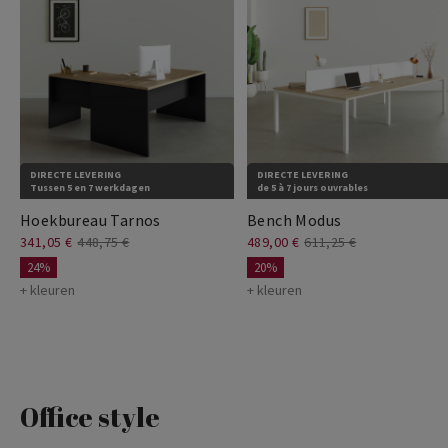
DIRECTE LEVERING
DIRECTE LEVERING
Tussen 5 en 7 werkdagen
de 5 à 7 jours ouvrables
Hoekbureau Tarnos
Bench Modus
341,05 €
448,75 €
489,00 €
611,25 €
24%
20%
+ kleuren
+ kleuren
Office style