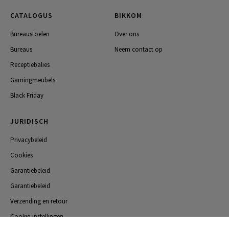
CATALOGUS
BIKKOM
Bureaustoelen
Over ons
Bureaus
Neem contact op
Receptiebalies
Gamingmeubels
Black Friday
JURIDISCH
Privacybeleid
Cookies
Garantiebeleid
Garantiebeleid
Verzending en retour
Cookie-instellingen