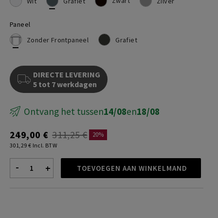
Zwart
Wit
Grafiet
Zilver
Paneel
Zonder Frontpaneel
Grafiet
DIRECTE LEVERING
5 tot 7 werkdagen
Ontvang het tussen
14/08
en
18/08
249,00 €
311,25 €
20%
301,29 € Incl. BTW
-
+
TOEVOEGEN AAN WINKELMAND