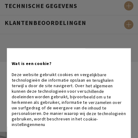
TECHNISCHE GEGEVENS
KLANTENBEOORDELINGEN
Wat is een cookie?
Deze website gebruikt cookies en vergelijkbare
DESIGN
ALS MANTRA
technologieën die informatie opslaan en terughalen
terwijl u door de site navigeert. Over het algemeen
Wij zijn een merk voor kantoormeubilair dat ernaar streeft
kunnen deze technologieën voor verschillende
dingen anders te doen. Design zit in ons DNA: de creatieve
doeleinden worden gebruikt, bijvoorbeeld om u te
herkennen als gebruiker, informatie te verzamelen over
kracht om objecten te ontwerpen die zowel functioneel als
uw surfgedrag of de weergave van de inhoud te
esthetisch zijn. Bij Bikkom vind je kantoormeubilair met een
personaliseren. De manier waarop wij deze technologieën
sterk design en een uitstekende prijs-kwaliteitverhouding.
gebruiken, wordt beschreven in het cookie-
instellingenmenu