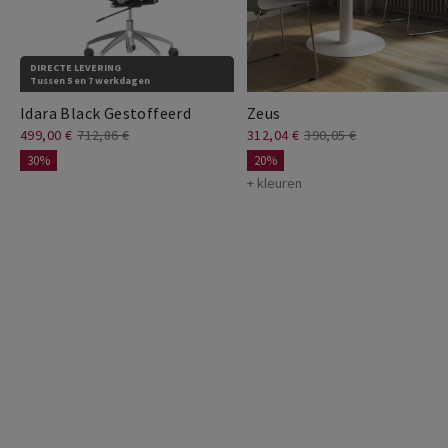
DIRECTE LEVERING
Tussen 5 en 7 werkdagen
Idara Black Gestoffeerd
Zeus
499,00 €
712,86 €
312,04 €
390,05 €
30%
20%
+ kleuren