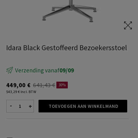
Zit-sta bureaus
Idara Black Gestoffeerd Bezoekersstoel
Verzending vanaf
09/09
449,00 €
641,43 €
30%
543,29 € Incl. BTW
-
+
TOEVOEGEN AAN WINKELMAND